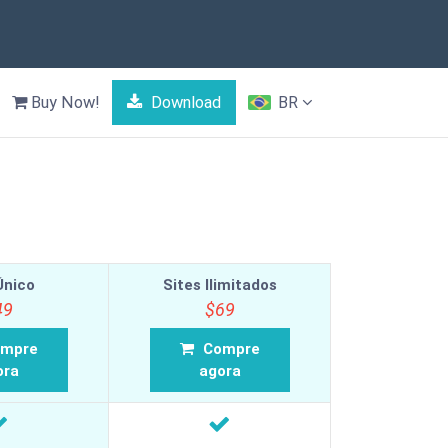
Buy Now!
Download
BR
Único
Sites Ilimitados
49
$69
mpre
Compre
ora
agora