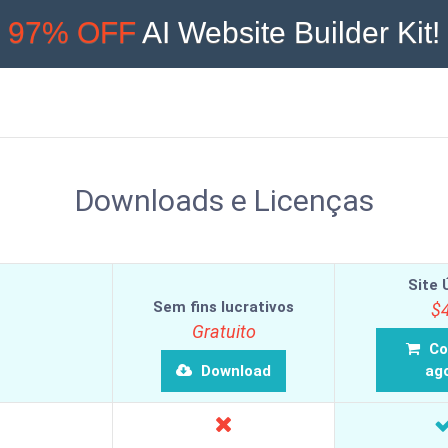
97% OFF
AI Website Builder Kit!
Downloads e Licenças
Site 
Sem fins lucrativos
$
Gratuito
Co
Download
ag