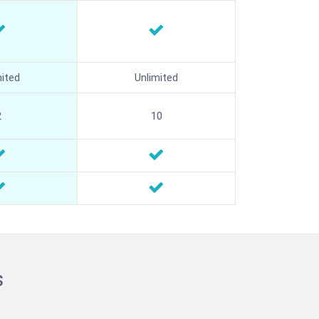
mited
Unlimited
2
10
s