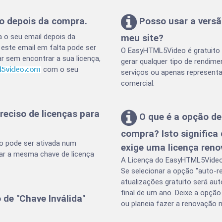
o depois da compra.
Posso usar a vers
 o seu email depois da
meu site?
este email em falta pode ser
O EasyHTML5Video é gratuito p
ar sem encontrar a sua licença,
gerar qualquer tipo de rendime
com o seu
serviços ou apenas representa
comercial.
ciso de licenças para
O que é a opção de
compra? Isto signific
o pode ser ativada num
exige uma licença ren
ar a mesma chave de licença
A Licença do EasyHTML5Video i
Se selecionar a opção "auto-r
atualizações gratuito será 
final de um ano. Deixe a opçã
e "Chave Inválida"
ou planeia fazer a renovação