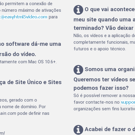
 não permitem a conexão de
O que vai acontecer
o número máximo de ativações
para
meu site quando uma an
terminado? Vão deixar
Não, os vídeos e a aplicação 
completamente funcionais, mas
sso software dá-me uma
futuros e o apoio técnico.
são do vídeo.
etamente com Mac OS 10.6+.
Somos uma organiza
Queremos ter vídeos s
ça de Site Único e Sites
podemos fazer isso?
Só é possível remover a noss
ídeos, gerado com o
favor contacte-nos no
 nome de domínio. Por
organizações sem fins lucrativ
ain.com
pode definir nas
Acabei de fazer o
tml